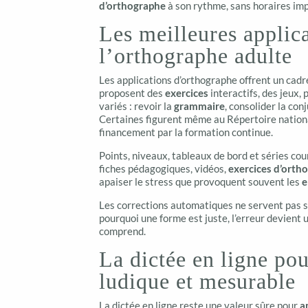
d’orthographe
à son rythme, sans horaires imp
Les meilleures applic
l’orthographe adulte
Les applications d’orthographe offrent un cadr
proposent des
exercices
interactifs, des jeux,
variés : revoir la
grammaire
, consolider la co
Certaines figurent même au Répertoire national
financement par la formation continue.
Points, niveaux, tableaux de bord et séries co
fiches pédagogiques, vidéos,
exercices d’orth
apaiser le stress que provoquent souvent les
e
Les corrections automatiques ne servent pas s
pourquoi une forme est juste, l’erreur devient u
comprend.
La dictée en ligne po
ludique et mesurable
La dictée en ligne reste une valeur sûre pour
a