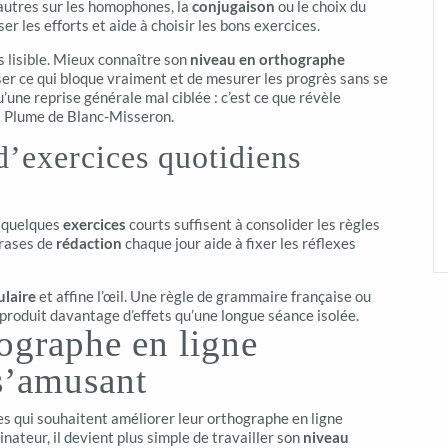
’autres sur les homophones, la
conjugaison
ou le choix du
ser les efforts et aide à choisir les bons exercices.
us lisible. Mieux connaître son
niveau en orthographe
iser ce qui bloque vraiment et de mesurer les progrès sans se
une reprise générale mal ciblée : c’est ce que révèle
 Plume de Blanc-Misseron.
 d’exercices quotidiens
t quelques
exercices
courts suffisent à consolider les règles
hrases de
rédaction
chaque jour aide à fixer les réflexes
ulaire
et affine l’œil. Une règle de grammaire française ou
roduit davantage d’effets qu’une longue séance isolée.
ographe en ligne
 s’amusant
es qui souhaitent améliorer leur orthographe en ligne
ateur, il devient plus simple de travailler son
niveau