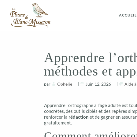
ACCUEIL
Apprendre l’ort
méthodes et app
par
Ophelie
|
Juin 12, 2026
|
Aide à
Apprendre l’orthographe à l’âge adulte est tout 
concrètes, des outils ciblés et des repères si
renforcer la
rédaction
et de gagner en assuranc
gratuitement.
Comment améliorer