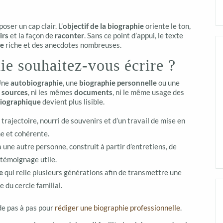
oser un cap clair. L’
objectif de la biographie
oriente le ton,
irs
et la façon de
raconter
. Sans ce point d’appui, le texte
e
riche et des anecdotes nombreuses.
ie souhaitez-vous écrire ?
 Une
autobiographie
, une
biographie personnelle
ou une
s
sources
, ni les mêmes
documents
, ni le même usage des
 biographique
devient plus lisible.
 trajectoire, nourri de souvenirs et d’un travail de mise en
me et cohérente.
à une autre personne, construit à partir d’entretiens, de
 témoignage utile.
e
qui relie plusieurs générations afin de transmettre une
 du cercle familial.
de pas à pas pour
rédiger une biographie professionnelle
.