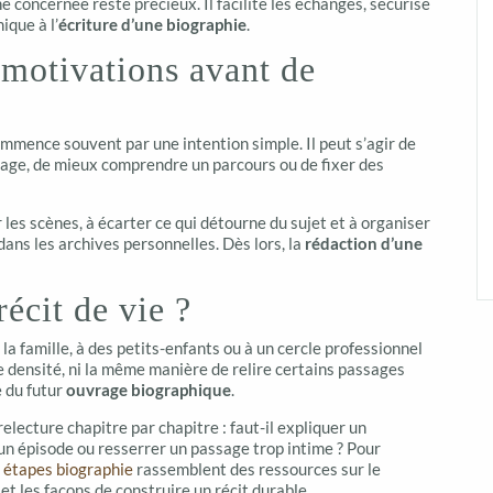
nne concernée reste précieux. Il facilite les échanges, sécurise
ique à l’
écriture d’une biographie
.
 motivations avant de
mmence souvent par une intention simple. Il peut s’agir de
nage, de mieux comprendre un parcours ou de fixer des
ir les scènes, à écarter ce qui détourne du sujet et à organiser
dans les archives personnelles. Dès lors, la
rédaction d’une
récit de vie ?
la famille, à des petits-enfants ou à un cercle professionnel
 densité, ni la même manière de relire certains passages
e du futur
ouvrage biographique
.
relecture chapitre par chapitre : faut-il expliquer un
un épisode ou resserrer un passage trop intime ? Pour
s
étapes biographie
rassemblent des ressources sur le
 et les façons de construire un récit durable.