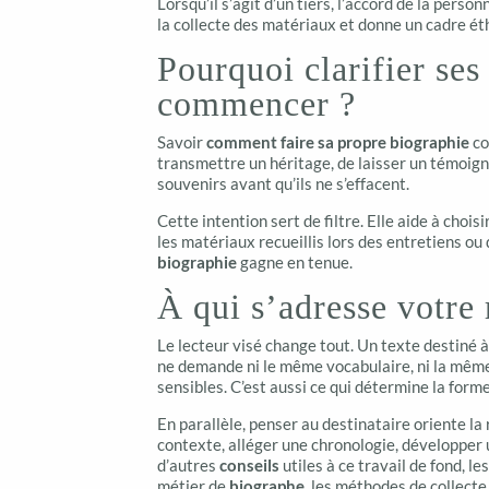
Lorsqu’il s’agit d’un tiers, l’accord de la perso
la collecte des matériaux et donne un cadre éth
Pourquoi clarifier ses
commencer ?
Savoir
comment faire sa propre biographie
co
transmettre un héritage, de laisser un témoig
souvenirs avant qu’ils ne s’effacent.
Cette intention sert de filtre. Elle aide à chois
les matériaux recueillis lors des entretiens ou 
biographie
gagne en tenue.
À qui s’adresse votre 
Le lecteur visé change tout. Un texte destiné à 
ne demande ni le même vocabulaire, ni la même
sensibles. C’est aussi ce qui détermine la form
En parallèle, penser au destinataire oriente la 
contexte, alléger une chronologie, développer 
d’autres
conseils
utiles à ce travail de fond, le
métier de
biographe
, les méthodes de collecte