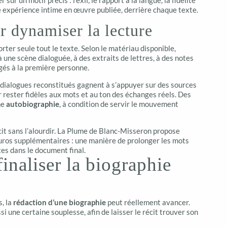
sur un motif précis : l’exil, le rapport à la langue, la fidélité
e expérience intime en œuvre publiée, derrière chaque texte.
r dynamiser la lecture
porter seule tout le texte. Selon le matériau disponible,
une scène dialoguée, à des extraits de lettres, à des notes
gés à la première personne.
 dialogues reconstitués gagnent à s’appuyer sur des sources
r rester fidèles aux mots et au ton des échanges réels. Des
ne
autobiographie
, à condition de servir le mouvement
écit sans l’alourdir. La Plume de Blanc-Misseron propose
euros supplémentaires : une manière de prolonger les mots
tes dans le document final.
finaliser la biographie
, la
rédaction d’une biographie
peut réellement avancer.
 une certaine souplesse, afin de laisser le récit trouver son