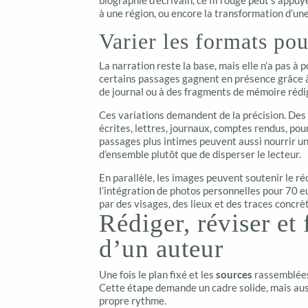
biographie d’écrivain, ce fil rouge peut s’appuyer 
à une région, ou encore la transformation d’un
Varier les formats pou
La narration reste la base, mais elle n’a pas à 
certains passages gagnent en présence grâce à 
de journal ou à des fragments de mémoire rédi
Ces variations demandent de la précision. Des
écrites, lettres, journaux, comptes rendus, pou
passages plus intimes peuvent aussi nourrir u
d’ensemble plutôt que de disperser le lecteur.
En parallèle, les images peuvent soutenir le r
l’intégration de photos personnelles pour 70 
par des visages, des lieux et des traces concrè
Rédiger, réviser et 
d’un auteur
Une fois le plan fixé et les
sources
rassemblées
Cette étape demande un cadre solide, mais aussi
propre rythme.